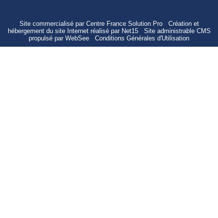
Site commercialisé par Centre France Solution Pro
-
Création et
hébergement du site Internet réalisé par Net15
-
Site administrable CMS
propulsé par WebSee
-
Conditions Générales d'Utilisation